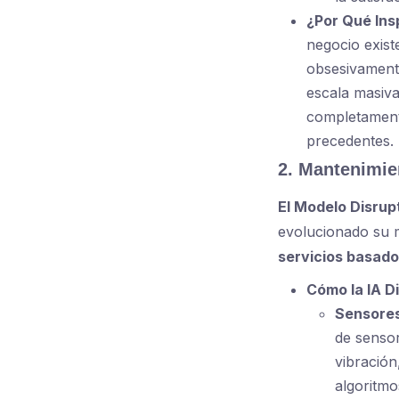
¿Por Qué Ins
negocio existe
obsesivamente
escala masiva
completamente
precedentes.
2. Mantenimie
El Modelo Disrup
evolucionado su m
servicios basado
Cómo la IA D
Sensores
de sensor
vibración
algoritmo