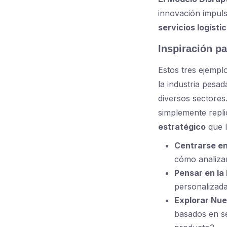
innovación impul
servicios logísti
Inspiración p
Estos tres ejempl
la industria pesad
diversos sectores
simplemente repli
estratégico
que l
Centrarse en
cómo analizar
Pensar en la 
personalizada
Explorar Nue
basados en se