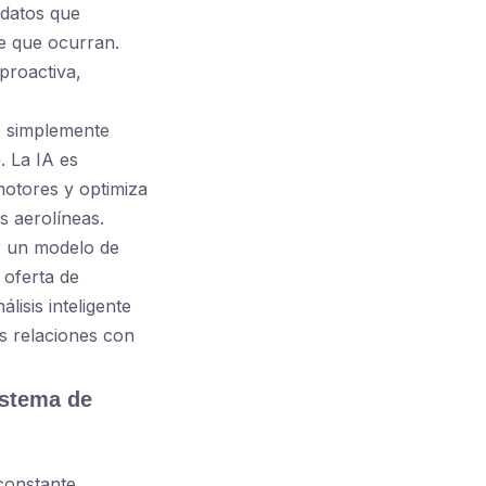
 datos que
e que ocurran.
proactiva,
e simplemente
 La IA es
motores y optimiza
s aerolíneas.
r un modelo de
 oferta de
lisis inteligente
s relaciones con
sistema de
constante