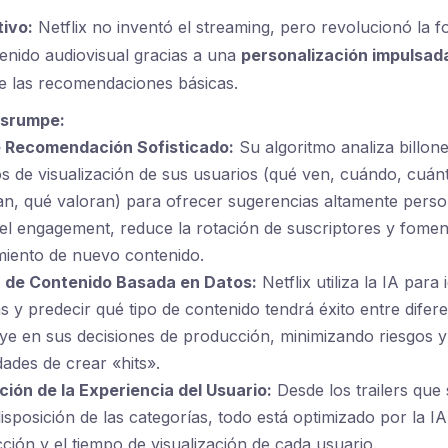
tivo:
Netflix no inventó el streaming, pero revolucionó la 
nido audiovisual gracias a una
personalización impulsada
e las recomendaciones básicas.
isrumpe:
 Recomendación Sofisticado:
Su algoritmo analiza billon
os de visualización de sus usuarios (qué ven, cuándo, cuán
, qué valoran) para ofrecer sugerencias altamente person
l engagement, reduce la rotación de suscriptores y fomen
miento de nuevo contenido.
 de Contenido Basada en Datos:
Netflix utiliza la IA para 
s y predecir qué tipo de contenido tendrá éxito entre difere
uye en sus decisiones de producción, minimizando riesgos 
dades de crear «hits».
ión de la Experiencia del Usuario:
Desde los trailers que
disposición de las categorías, todo está optimizado por la 
acción y el tiempo de visualización de cada usuario.