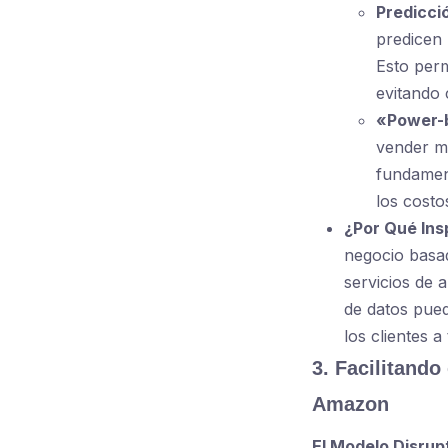
Predicció
predicen 
Esto perm
evitando 
«Power-b
vender m
fundament
los costo
¿Por Qué Ins
negocio basad
servicios de a
de datos pued
los clientes a
3. Facilitando
Amazon
El Modelo Disrup