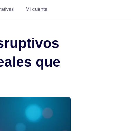
rativas
Mi cuenta
sruptivos
eales que