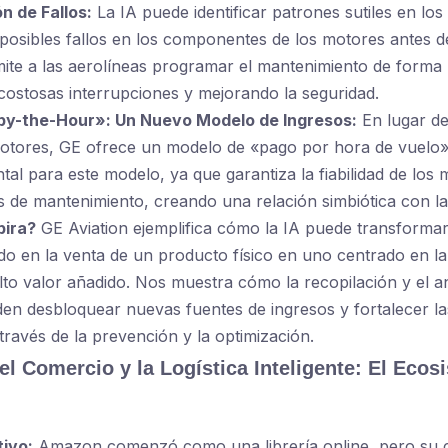
n de Fallos:
La IA puede identificar patrones sutiles en los
posibles fallos en los componentes de los motores antes d
ite a las aerolíneas programar el mantenimiento de forma 
costosas interrupciones y mejorando la seguridad.
y-the-Hour»: Un Nuevo Modelo de Ingresos:
En lugar d
otores, GE ofrece un modelo de «pago por hora de vuelo».
al para este modelo, ya que garantiza la fiabilidad de los 
s de mantenimiento, creando una relación simbiótica con la
pira?
GE Aviation ejemplifica cómo la IA puede transforma
o en la venta de un producto físico en uno centrado en la
lto valor añadido. Nos muestra cómo la recopilación y el aná
en desbloquear nuevas fuentes de ingresos y fortalecer la
 través de la prevención y la optimización.
 el Comercio y la Logística Inteligente: El Eco
tivo:
Amazon comenzó como una librería online, pero su 