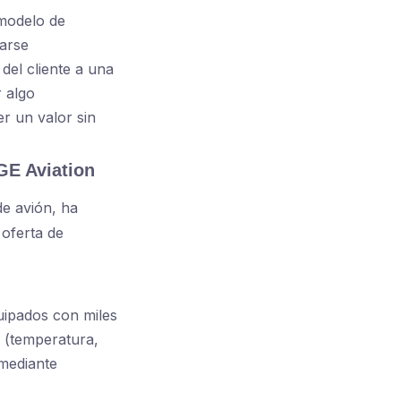
modelo de
rarse
del cliente a una
r algo
r un valor sin
GE Aviation
de avión, ha
 oferta de
ipados con miles
 (temperatura,
 mediante