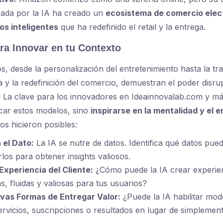
sada por la IA ha creado un
ecosistema de comercio elec
cos inteligentes
que ha redefinido el retail y la entrega.
ara Innovar en tu Contexto
os, desde la personalización del entretenimiento hasta la t
a y la redefinición del comercio, demuestran el poder disrup
. La clave para los innovadores en Ideainnovalab.com y má
car estos modelos, sino
inspirarse en la mentalidad y el 
os hicieron posibles:
 el Dato:
La IA se nutre de datos. Identifica qué datos pued
los para obtener insights valiosos.
Experiencia del Cliente:
¿Cómo puede la IA crear experie
s, fluidas y valiosas para tus usuarios?
vas Formas de Entregar Valor:
¿Puede la IA habilitar mod
rvicios, suscripciones o resultados en lugar de simplement