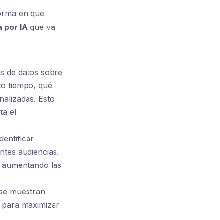
forma en que
 por IA
que va
es de datos sobre
to tiempo, qué
alizadas. Esto
ta el
identificar
ntes audiencias.
y aumentando las
 se muestran
IA para maximizar