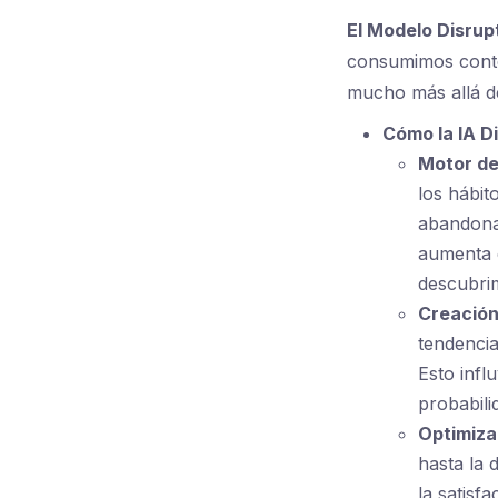
El Modelo Disrup
consumimos conte
mucho más allá d
Cómo la IA D
Motor de
los hábit
abandonan
aumenta e
descubri
Creación
tendencia
Esto infl
probabili
Optimizac
hasta la 
la satisf