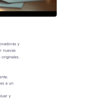
novadoras y
ar nuevas
originales.
ente.
es a un
luar y