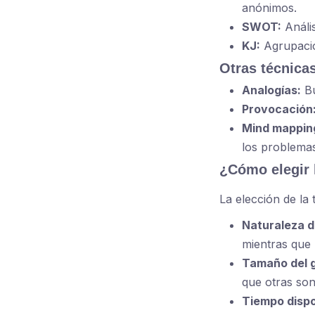
anónimos.
SWOT:
Anális
KJ:
Agrupación
Otras técnica
Analogías:
Bu
Provocación
Mind mapping
los problemas
¿Cómo elegir 
La elección de la
Naturaleza d
mientras que
Tamaño del 
que otras so
Tiempo dispo