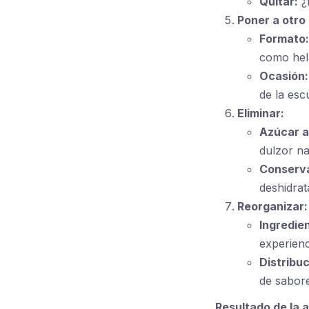
Quitar:
¿P
Poner a otro
Formato:
como hel
Ocasión:
de la esc
Eliminar:
Azúcar a
dulzor na
Conserv
deshidrat
Reorganizar:
Ingredie
experienc
Distribuc
de sabor
Resultado de la 