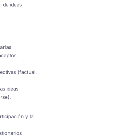
n de ideas
arlas.
nceptos
ctivas (factual,
as ideas
rse).
icipación y la
tionarios