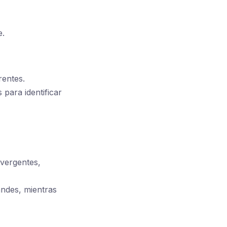
e.
rentes.
para identificar
ivergentes,
ndes, mientras