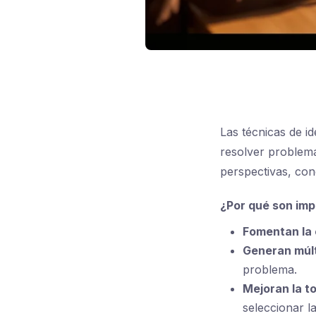
Las técnicas de i
resolver problema
perspectivas, con
¿Por qué son imp
Fomentan la 
Generan múlt
problema.
Mejoran la t
seleccionar l