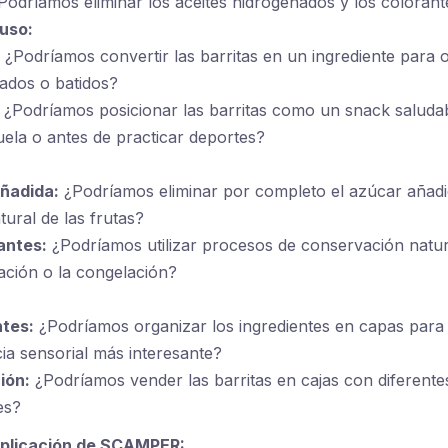
odríamos eliminar los aceites hidrogenados y los colorantes
 uso:
¿Podríamos convertir las barritas en un ingrediente para o
ados o batidos?
¿Podríamos posicionar las barritas como un snack saluda
uela o antes de practicar deportes?
ñadida:
¿Podríamos eliminar por completo el azúcar añadid
tural de las frutas?
antes:
¿Podríamos utilizar procesos de conservación natur
ación o la congelación?
ntes:
¿Podríamos organizar los ingredientes en capas para
ia sensorial más interesante?
ión:
¿Podríamos vender las barritas en cajas con diferent
es?
aplicación de SCAMPER: