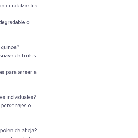
como endulzantes
degradable o
o quinoa?
suave de frutos
as para atraer a
s individuales?
 personajes o
 polen de abeja?