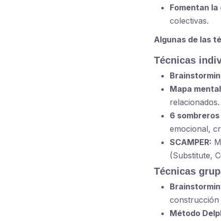
Fomentan la 
colectivas.
Algunas de las t
Técnicas indi
Brainstorming
Mapa mental
relacionados.
6 sombreros 
emocional, cre
SCAMPER:
Mo
(Substitute, 
Técnicas grup
Brainstormin
construcción 
Método Delph