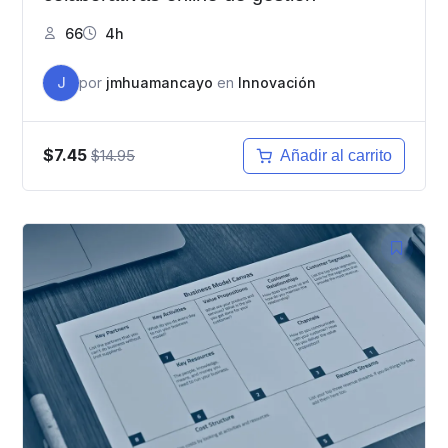
66
4h
J
por
jmhuamancayo
en
Innovación
$7.45
$14.95
Añadir al carrito