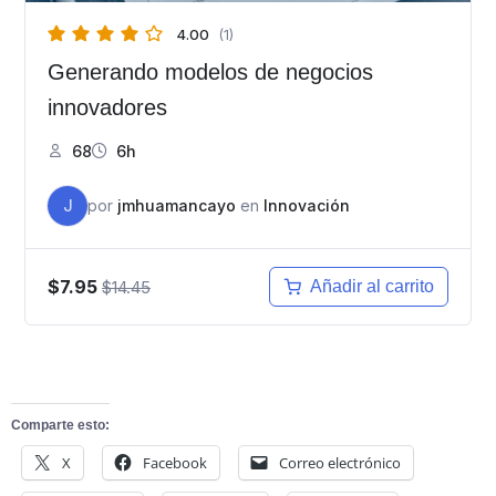
4.00
(1)
Generando modelos de negocios
innovadores
68
6h
J
por
jmhuamancayo
en
Innovación
$7.95
$14.45
Añadir al carrito
Comparte esto:
X
Facebook
Correo electrónico