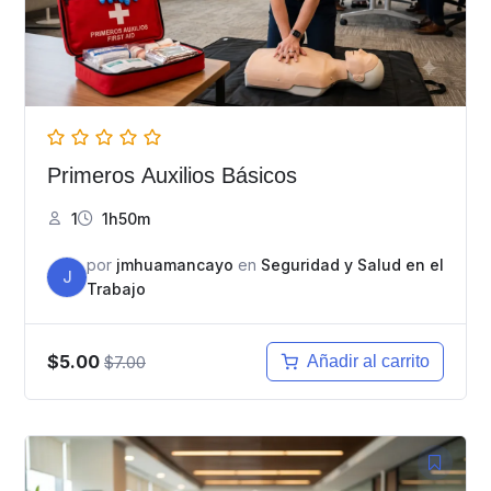
Primeros Auxilios Básicos
1
1h50m
por
jmhuamancayo
en
Seguridad y Salud en el
J
Trabajo
$5.00
$7.00
Añadir al carrito