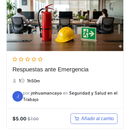
Respuestas ante Emergencia
1
1h50m
por
jmhuamancayo
en
Seguridad y Salud en el
J
Trabajo
$5.00
$7.00
Añadir al carrito