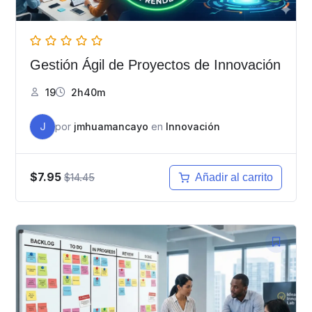
Gestión Ágil de Proyectos de Innovación
19
2h40m
J
por
jmhuamancayo
en
Innovación
$7.95
$14.45
Añadir al carrito