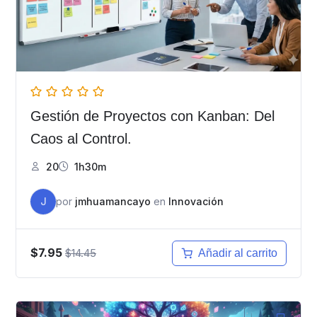
Gestión de Proyectos con Kanban: Del
Caos al Control.
20
1h30m
J
por
jmhuamancayo
en
Innovación
$7.95
$14.45
Añadir al carrito