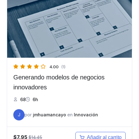
4.00
(1)
Generando modelos de negocios
innovadores
68
6h
J
por
jmhuamancayo
en
Innovación
$7.95
$14.45
Añadir al carrito