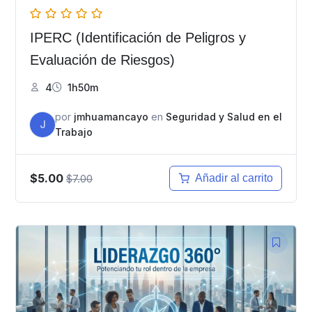
IPERC (Identificación de Peligros y
Evaluación de Riesgos)
4
1h50m
por
jmhuamancayo
en
Seguridad y Salud en el
J
Trabajo
$5.00
$7.00
Añadir al carrito