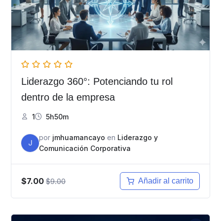
Liderazgo 360°: Potenciando tu rol
dentro de la empresa
1
5h50m
por
jmhuamancayo
en
Liderazgo y
J
Comunicación Corporativa
$7.00
$9.00
Añadir al carrito