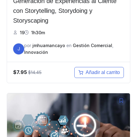
Generación de Experiencias al Cliente
con Storytelling, Storydoing y
Storyscaping
19
1h30m
por
jmhuamancayo
en
Gestión Comercial
,
J
Innovación
$7.95
$14.45
Añadir al carrito