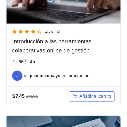
4.75
(4)
Introducción a las herramientas
colaborativas online de gestión
66
4h
J
por
jmhuamancayo
en
Innovación
$7.45
$14.95
Añadir al carrito