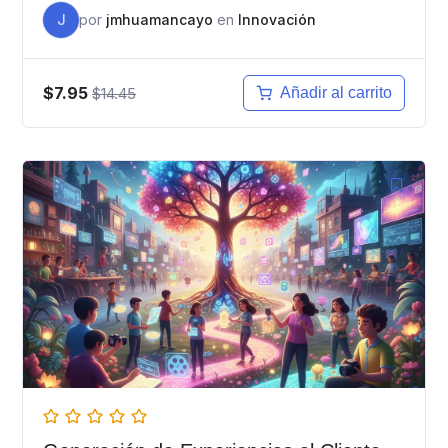
J
por
jmhuamancayo
en
Innovación
$7.95
$14.45
Añadir al carrito