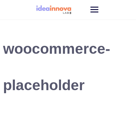
Saltar
al
contenido
woocommerce-
placeholder