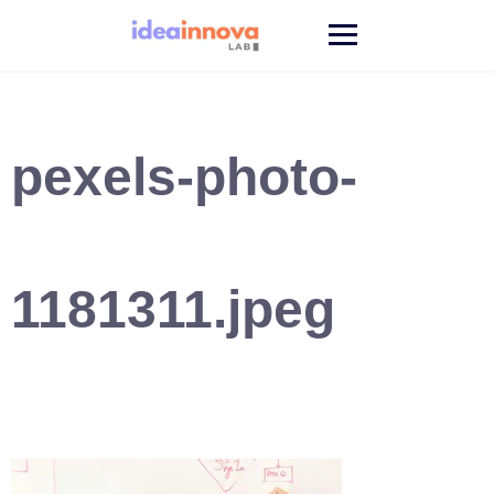
Saltar
al
contenido
pexels-photo-
1181311.jpeg