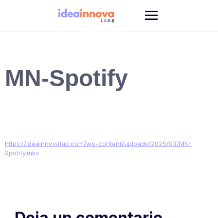
Saltar
al
contenido
MN-Spotify
https://ideainnovalab.com/wp-content/uploads/2025/03/MN-
Spotify.mkv
Deja un comentario