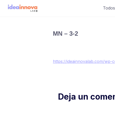
Saltar
Todos
al
contenido
MN – 3-2
https://ideainnovalab.com/wp-
Deja un comen