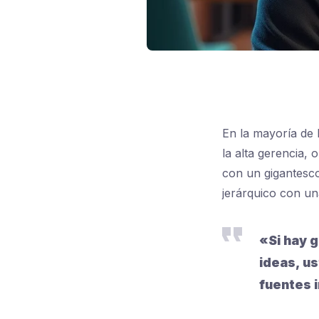
En la mayoría de 
la alta gerencia, 
con un gigantesco
jerárquico con u
«Si hay g
ideas, u
fuentes 