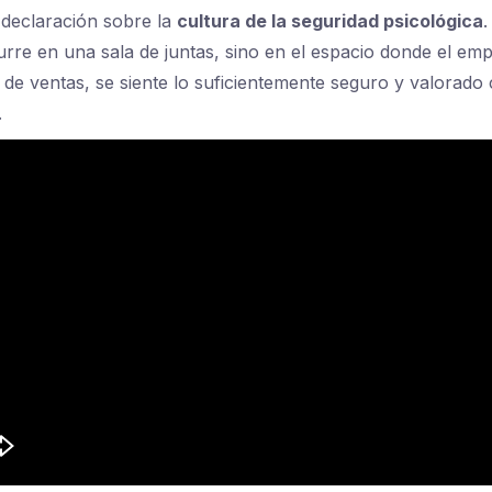
 declaración sobre la
cultura de la seguridad psicológica
.
rre en una sala de juntas, sino en el espacio donde el emp
l de ventas, se siente lo suficientemente seguro y valorado
.