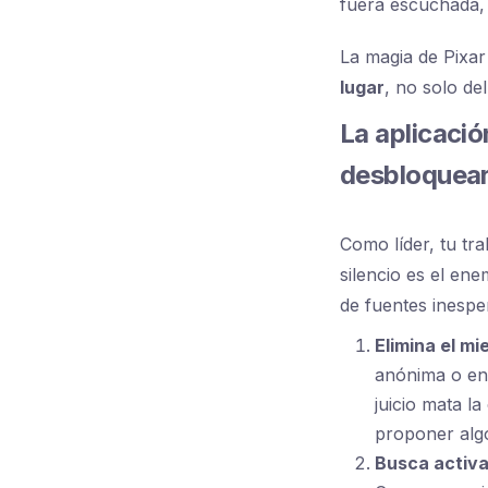
fuera escuchada, 
La magia de Pixar
lugar
, no solo de
La aplicació
desbloquear
Como líder, tu tr
silencio es el ene
de fuentes inespe
Elimina el mie
anónima o en 
juicio mata l
proponer alg
Busca activ