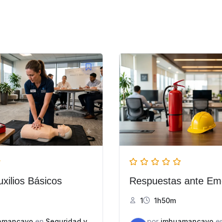
xilios Básicos
Respuestas ante Em
1
1h50m
amancayo
en
Seguridad y
por
jmhuamancayo
e