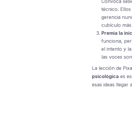
Convoca ses
técnico. Ello
gerencia nunc
cubículo más 
Premia la ini
funciona, per
el intento y l
las voces son
La lección de Pixa
psicológica
es es
esas ideas llegar a