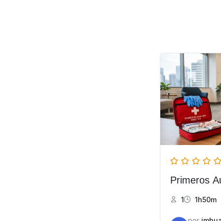
Primeros Au
1
1h50m
por
jmhu