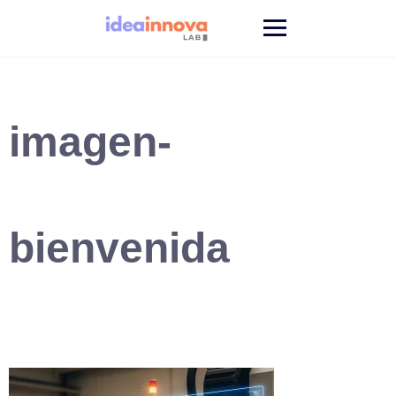
Saltar
al
contenido
imagen-
bienvenida