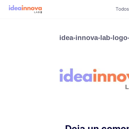
Saltar
Todos
al
contenido
idea-innova-lab-logo
Deja un comen