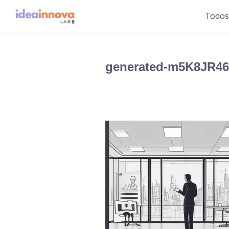
Saltar
Todos
al
contenido
generated-m5K8JR4