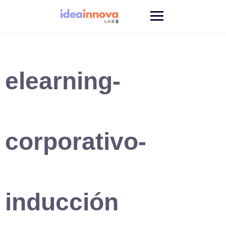
Saltar
al
contenido
elearning-
corporativo-
inducción